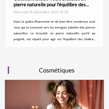
pierre naturelle pour l'équilibre des
chakras
Mercredi 18 décembre 2024 01:26
Previous
Next
Dans la quête d'harmonie et de bien-être, nombreux sont
ceux qui se tournent vers les énergies subtiles des pierres
naturelles. Le bracelet en pierre naturelle, porté au
poignet, est réputé pour agir sur l'équilibre des chakras,
ces centres énergétiques du corps. Cet exposé vous
guidera dans le choix de votre bracelet en pierre naturelle,
pour que ce bijou plus qu'esthétique devienne un véritable
allié dans votre parcours vers l'équilibre intérieur.
Comprendre les chakras et leur influence Les chakras sont
Cosmétiques
des centres énergétiques situés dans le corps humain,
considérés comme des vortex par...