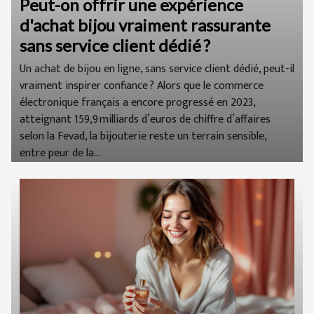
Peut-on offrir une expérience
d'achat bijou vraiment rassurante
sans service client dédié ?
Un achat de bijou en ligne, sans service client dédié, peut-il
vraiment inspirer confiance ? Alors que le commerce
électronique français a encore progressé en 2023,
atteignant 159,9 milliards d’euros de chiffre d’affaires
selon la Fevad, la bijouterie reste un terrain sensible,
entre peur de la...