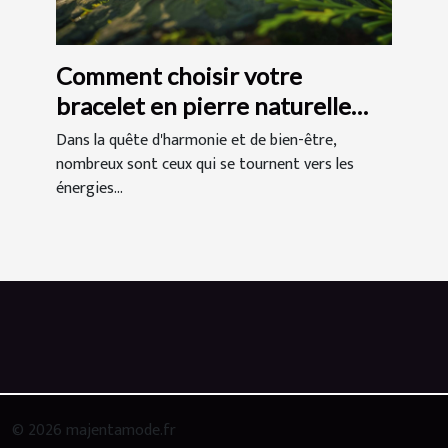
Comment choisir votre
bracelet en pierre naturelle
pour l'équilibre des chakras
Dans la quête d'harmonie et de bien-être,
nombreux sont ceux qui se tournent vers les
énergies...
© 2026 majentamode.fr