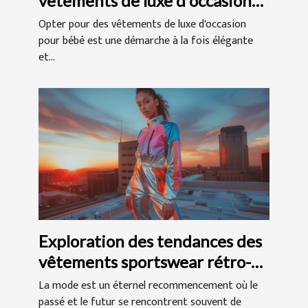
vêtements de luxe d'occasion
pour bébé?
Opter pour des vêtements de luxe d'occasion
pour bébé est une démarche à la fois élégante
et...
Exploration des tendances des
vêtements sportswear rétro-
futuristes des années 2000
La mode est un éternel recommencement où le
passé et le futur se rencontrent souvent de