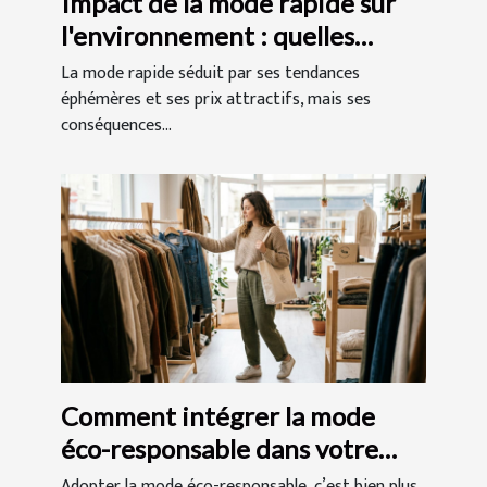
Impact de la mode rapide sur
l'environnement : quelles
solutions ?
La mode rapide séduit par ses tendances
éphémères et ses prix attractifs, mais ses
conséquences...
Comment intégrer la mode
éco-responsable dans votre
quotidien ?
Adopter la mode éco-responsable, c’est bien plus