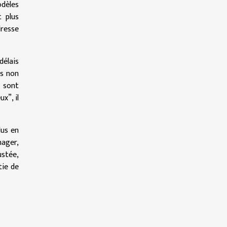
odèles
t plus
dresse
délais
is non
s sont
x”, il
lus en
nager,
ustée,
tie de