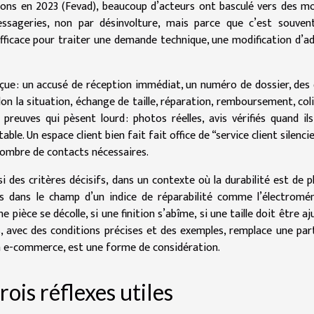
ctions en 2023 (Fevad), beaucoup d’acteurs ont basculé vers des m
messageries, non par désinvolture, mais parce que c’est souven
efficace pour traiter une demande technique, une modification d’a
çue : un accusé de réception immédiat, un numéro de dossier, des 
lon la situation, échange de taille, réparation, remboursement, col
preuves qui pèsent lourd : photos réelles, avis vérifiés quand il
e. Un espace client bien fait fait office de “service client silencieu
e nombre de contacts nécessaires.
i des critères décisifs, dans un contexte où la durabilité est de p
as dans le champ d’un indice de réparabilité comme l’électromé
 pièce se décolle, si une finition s’abîme, si une taille doit être aj
cas, avec des conditions précises et des exemples, remplace une par
 en e-commerce, est une forme de considération.
ois réflexes utiles