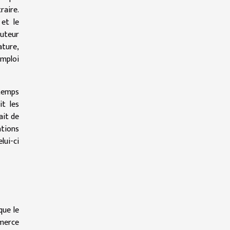
raire.
 et le
cuteur
ature,
mploi
 temps
it les
ait de
tions
lui-ci
que le
mmerce