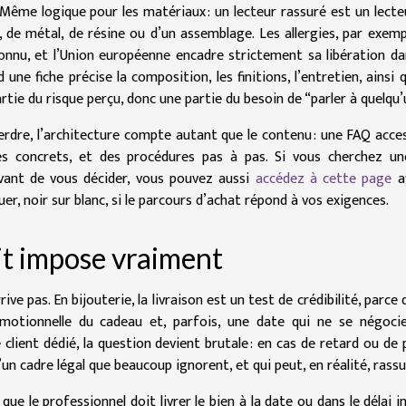
Même logique pour les matériaux : un lecteur rassuré est un lecte
s, de métal, de résine ou d’un assemblage. Les allergies, par exemp
t connu, et l’Union européenne encadre strictement sa libération da
ne fiche précise la composition, les finitions, l’entretien, ainsi 
artie du risque perçu, donc une partie du besoin de “parler à quelqu’
rdre, l’architecture compte autant que le contenu : une FAQ acces
s concrets, et des procédures pas à pas. Si vous cherchez un
avant de vous décider, vous pouvez aussi
accédez à cette page
af
er, noir sur blanc, si le parcours d’achat répond à vos exigences.
oit impose vraiment
e pas. En bijouterie, la livraison est un test de crédibilité, parce q
émotionnelle du cadeau et, parfois, une date qui ne se négoci
e client dédié, la question devient brutale : en cas de retard ou de 
un cadre légal que beaucoup ignorent, et qui peut, en réalité, rassu
e le professionnel doit livrer le bien à la date ou dans le délai i