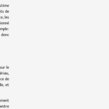
estime
nts de
e, les
tionné
mple :
t donc
sur le
ériau,
nce de
le, et
omment
 entre