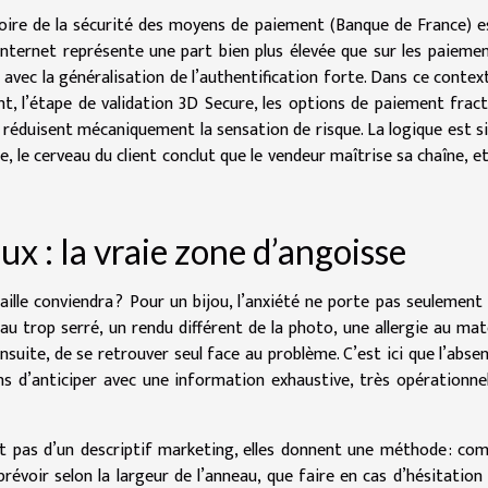
vatoire de la sécurité des moyens de paiement (Banque de France) 
internet représente une part bien plus élevée que sur les paieme
avec la généralisation de l’authentification forte. Dans ce context
ent, l’étape de validation 3D Secure, les options de paiement frac
s, réduisent mécaniquement la sensation de risque. La logique est si
e, le cerveau du client conclut que le vendeur maîtrise sa chaîne, e
ux : la vraie zone d’angoisse
ille conviendra ? Pour un bijou, l’anxiété ne porte pas seulement 
nneau trop serré, un rendu différent de la photo, une allergie au mat
nsuite, de se retrouver seul face au problème. C’est ici que l’abse
ins d’anticiper avec une information exhaustive, très opérationnel
t pas d’un descriptif marketing, elles donnent une méthode : c
révoir selon la largeur de l’anneau, que faire en cas d’hésitation