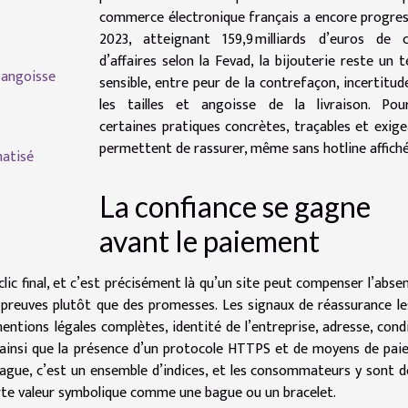
commerce électronique français a encore progre
2023, atteignant 159,9 milliards d’euros de c
d’affaires selon la Fevad, la bijouterie reste un t
d’angoisse
sensible, entre peur de la contrefaçon, incertitud
les tailles et angoisse de la livraison. Pour
certaines pratiques concrètes, traçables et exig
permettent de rassurer, même sans hotline affiché
matisé
La confiance se gagne
avant le paiement
lic final, et c’est précisément là qu’un site peut compenser l’abse
s preuves plutôt que des promesses. Les signaux de réassurance le
: mentions légales complètes, identité de l’entreprise, adresse, cond
es, ainsi que la présence d’un protocole HTTPS et de moyens de pa
ague, c’est un ensemble d’indices, et les consommateurs y sont d
orte valeur symbolique comme une bague ou un bracelet.