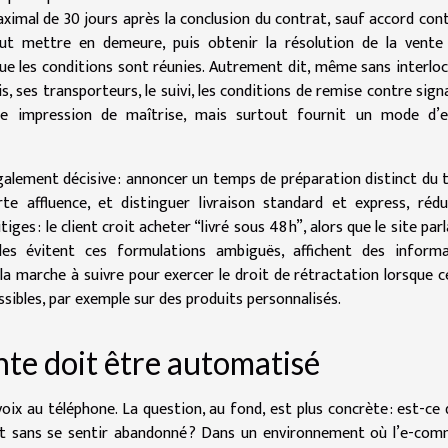
imal de 30 jours après la conclusion du contrat, sauf accord cont
eut mettre en demeure, puis obtenir la résolution de la vente
ue les conditions sont réunies. Autrement dit, même sans interlo
is, ses transporteurs, le suivi, les conditions de remise contre sign
ne impression de maîtrise, mais surtout fournit un mode d’e
 également décisive : annoncer un temps de préparation distinct du
e affluence, et distinguer livraison standard et express, rédu
ges : le client croit acheter “livré sous 48 h”, alors que le site parl
ides évitent ces formulations ambiguës, affichent des informa
a marche à suivre pour exercer le droit de rétractation lorsque ce
sibles, par exemple sur des produits personnalisés.
nte doit être automatisé
oix au téléphone. La question, au fond, est plus concrète : est-ce 
 et sans se sentir abandonné ? Dans un environnement où l’e-co