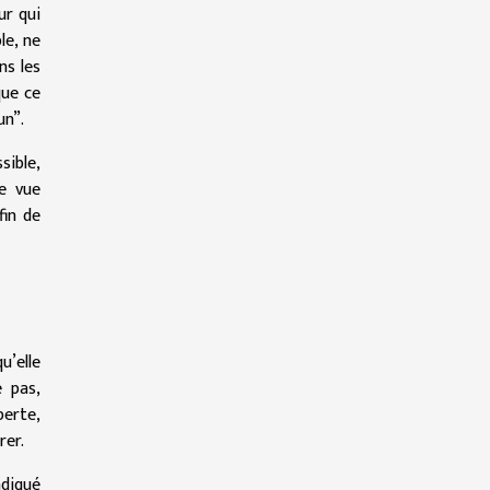
ur qui
le, ne
ns les
que ce
un”.
sible,
e vue
in de
u’elle
e pas,
perte,
rer.
ndiqué