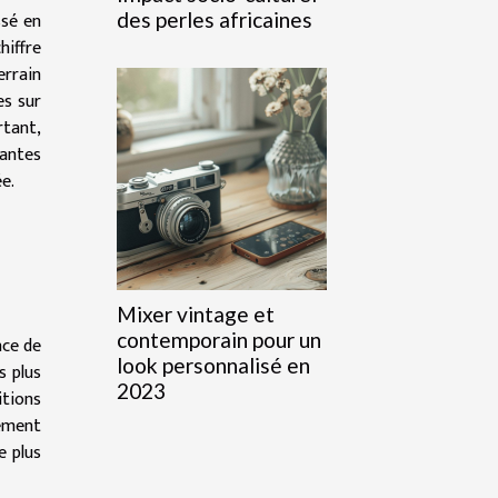
ssé en
des perles africaines
hiffre
errain
es sur
tant,
eantes
e.
Mixer vintage et
contemporain pour un
nce de
look personnalisé en
s plus
2023
itions
iement
e plus